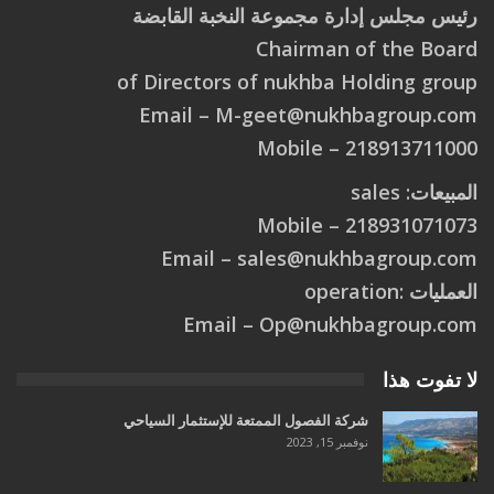
رئيس مجلس إدارة مجموعة النخبة القابضة
Chairman of the Board
of Directors of nukhba Holding group
Email –
M
-
g
e
e
t
@
n
u
k
h
b
a
g
r
o
u
p
.
c
o
m
218913711000 – Mobile
المبيعات: sales
218931071073 – Mobile
Email –
s
a
l
e
s
@
n
u
k
h
b
a
g
r
o
u
p
.
c
o
m
العمليات :operation
Email –
O
p
@
n
u
k
h
b
a
g
r
o
u
p
.
c
o
m
لا تفوت هذا
شركة الفصول الممتعة للإستثمار السياحي
نوفمبر 15, 2023