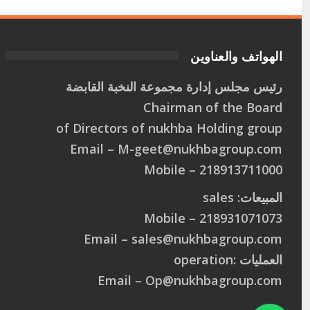
الهواتف والعناوين
رئيس مجلس إدارة مجموعة النخبة القابضة
Chairman of the Board
of Directors of nukhba Holding group
Email –
M
-
g
e
e
t
@
n
u
k
h
b
a
g
r
o
u
p
.
c
o
m
218913711000 – Mobile
المبيعات: sales
218931071073 – Mobile
Email –
s
a
l
e
s
@
n
u
k
h
b
a
g
r
o
u
p
.
c
o
m
العمليات :operation
Email –
O
p
@
n
u
k
h
b
a
g
r
o
u
p
.
c
o
m