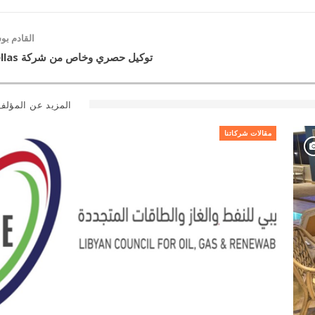
القادم ب
توكيل حصري وخاص من شركة proHellas
المزيد عن المؤلف
مقالات شركاتنا
 السحاب لاستيراد وتصدير
بداية اعمال الصيانة في مو
المواد الغذائية
شركة وادي مرقص لانت