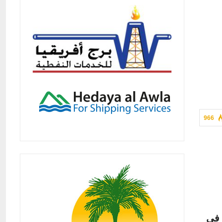
966
ة فى