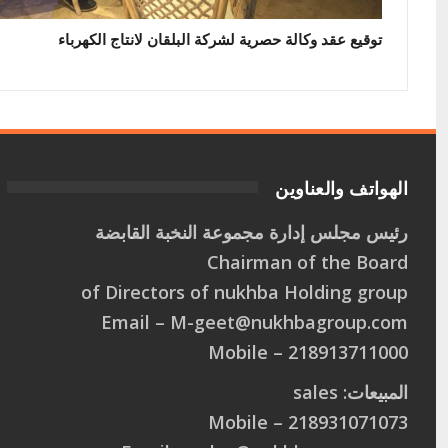
توقيع عقد وكالة حصرية لشركة البلقان لانتاج الكهرباء
الهواتف والعناوين
رئيس مجلس إدارة مجموعة النخبة القابضة
Chairman of the Board
of Directors of nukhba Holding group
Email –
M
-
g
e
e
t
@
n
u
k
h
b
a
g
r
o
u
p
.
c
o
m
218913711000 – Mobile
المبيعات: sales
218931071073 – Mobile