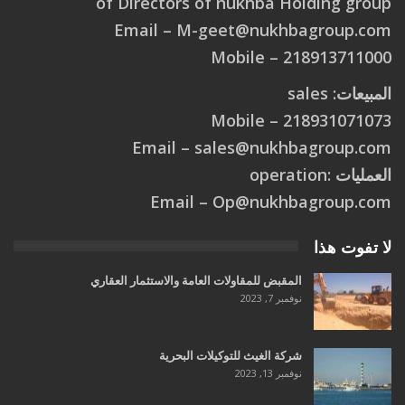
of Directors of nukhba Holding group
Email –
M
-
g
e
e
t
@
n
u
k
h
b
a
g
r
o
u
p
.
c
o
m
218913711000 – Mobile
المبيعات: sales
218931071073 – Mobile
Email –
s
a
l
e
s
@
n
u
k
h
b
a
g
r
o
u
p
.
c
o
m
العمليات :operation
Email –
O
p
@
n
u
k
h
b
a
g
r
o
u
p
.
c
o
m
لا تفوت هذا
المقبض للمقاولات العامة والاستثمار العقاري
نوفمبر 7, 2023
شركة الغيث للتوكيلات البحرية
نوفمبر 13, 2023