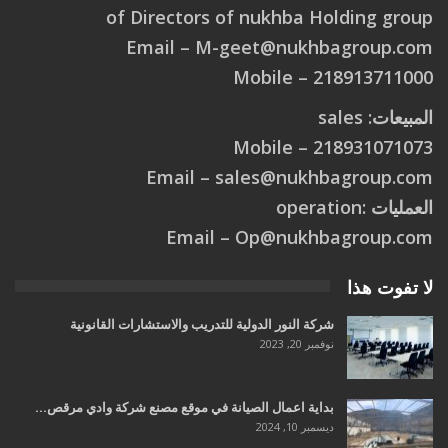
of Directors of nukhba Holding group
Email –
M
-
g
e
e
t
@
n
u
k
h
b
a
g
r
o
u
p
.
c
o
m
218913711000 – Mobile
المبيعات: sales
218931071073 – Mobile
Email –
s
a
l
e
s
@
n
u
k
h
b
a
g
r
o
u
p
.
c
o
m
العمليات :operation
Email –
O
p
@
n
u
k
h
b
a
g
r
o
u
p
.
c
o
m
لا تفوت هذا
شركة النور الدولية للتدريب والاستشارات القانونية
نوفمبر 20, 2023
بداية اعمال الصيانة في موقع مصنع شركة وادي مرقص…
ديسمبر 10, 2024