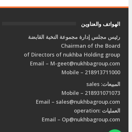
الهواتف والعناوين
رئيس مجلس إدارة مجموعة النخبة القابضة
Chairman of the Board
of Directors of nukhba Holding group
Email –
M
-
g
e
e
t
@
n
u
k
h
b
a
g
r
o
u
p
.
c
o
m
218913711000 – Mobile
المبيعات: sales
218931071073 – Mobile
Email –
s
a
l
e
s
@
n
u
k
h
b
a
g
r
o
u
p
.
c
o
m
العمليات :operation
Email –
O
p
@
n
u
k
h
b
a
g
r
o
u
p
.
c
o
m